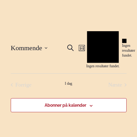
Notice
Notice
Ingen
Begivenheder
Kommende
Begivenhed
Søg
Liste
resultater
B
efter
fundet.
Vælg
Visninger
Søgning
begivenheder
dato.
Ingen resultater fundet.
Navigation
og
visninger
I dag
Forrige
Næste
Begivenheder
Begivenh
Navigation
Abonner på kalender