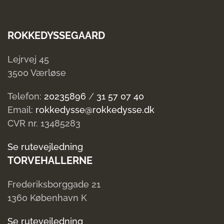
ROKKEDYSSEGAARD
Lejrvej 45
3500 Værløse
Telefon:
20235896
/
31 57 07 40
Email:
rokkedysse@rokkedysse.dk
CVR nr. 13485283
Se rutevejledning
TORVEHALLERNE
Frederiksborggade 21
1360 København K
Se rutevejledning