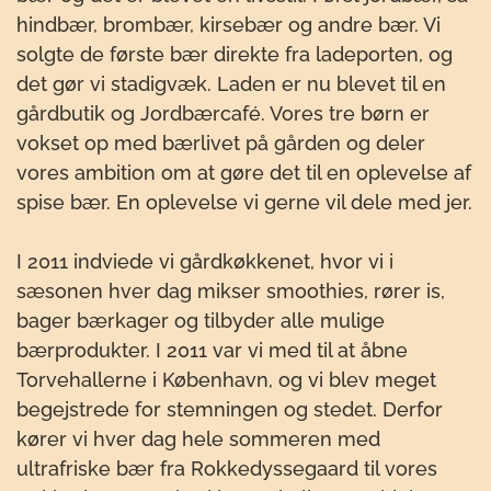
hindbær, brombær, kirsebær og andre bær. Vi
solgte de første bær direkte fra ladeporten, og
det gør vi stadigvæk. Laden er nu blevet til en
gårdbutik og Jordbærcafé. Vores tre børn er
vokset op med bærlivet på gården og deler
vores ambition om at gøre det til en oplevelse af
spise bær. En oplevelse vi gerne vil dele med jer.
I 2011 indviede vi gårdkøkkenet, hvor vi i
sæsonen hver dag mikser smoothies, rører is,
bager bærkager og tilbyder alle mulige
bærprodukter. I 2011 var vi med til at åbne
Torvehallerne i København, og vi blev meget
begejstrede for stemningen og stedet. Derfor
kører vi hver dag hele sommeren med
ultrafriske bær fra Rokkedyssegaard til vores