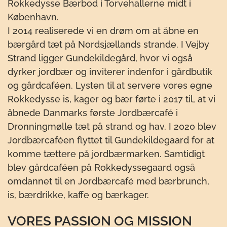
Rokkedysse Bærbod i Torvehallerne midt i
København.
I 2014 realiserede vi en drøm om at åbne en
bærgård tæt på Nordsjællands strande. I Vejby
Strand ligger Gundekildegård, hvor vi også
dyrker jordbær og inviterer indenfor i gårdbutik
og gårdcaféen. Lysten til at servere vores egne
Rokkedysse is, kager og bær førte i 2017 til, at vi
åbnede Danmarks første Jordbærcafé i
Dronningmølle tæt på strand og hav. I 2020 blev
Jordbærcaféen flyttet til Gundekildegaard for at
komme tættere på jordbærmarken. Samtidigt
blev gårdcaféen på Rokkedyssegaard også
omdannet til en Jordbærcafé med bærbrunch,
is, bærdrikke, kaffe og bærkager.
VORES PASSION OG MISSION