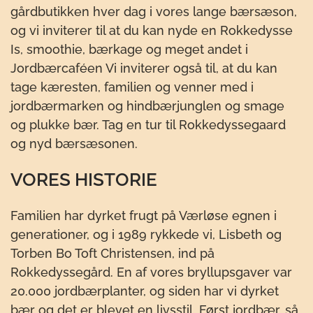
gårdbutikken hver dag i vores lange bærsæson,
og vi inviterer til at du kan nyde en Rokkedysse
Is, smoothie, bærkage og meget andet i
Jordbærcaféen Vi inviterer også til, at du kan
tage kæresten, familien og venner med i
jordbærmarken og hindbærjunglen og smage
og plukke bær. Tag en tur til Rokkedyssegaard
og nyd bærsæsonen.
VORES HISTORIE
Familien har dyrket frugt på Værløse egnen i
generationer, og i 1989 rykkede vi, Lisbeth og
Torben Bo Toft Christensen, ind på
Rokkedyssegård. En af vores bryllupsgaver var
20.000 jordbærplanter, og siden har vi dyrket
bær og det er blevet en livsstil. Først jordbær, så