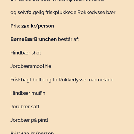
og selvfølgelig friskplukkede Rokkedysse bær
Pris: 250 kr/person
BørneBærBrunchen
består af:
Hindbær shot
Jordbærsmoothie
Friskbagt bolle og to Rokkedysse marmelade
Hindbær muffin
Jordbær saft
Jordbær på pind
Pris: 130 kr/person