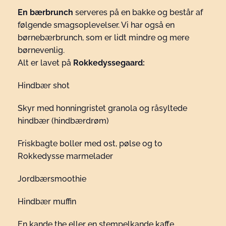
En bærbrunch
serveres på en bakke og består af
følgende smagsoplevelser. Vi har også en
børnebærbrunch, som er lidt mindre og mere
børnevenlig.
Alt er lavet på
Rokkedyssegaard:
Hindbær shot
Skyr med honningristet granola og råsyltede
hindbær (hindbærdrøm)
Friskbagte boller med ost, pølse og to
Rokkedysse marmelader
Jordbærsmoothie
Hindbær muffin
En kande the eller en stempelkande kaffe.