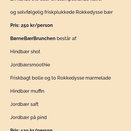
og selvfølgelig friskplukkede Rokkedysse bær
Pris: 250 kr/person
BørneBærBrunchen
består af:
Hindbær shot
Jordbærsmoothie
Friskbagt bolle og to Rokkedysse marmelade
Hindbær muffin
Jordbær saft
Jordbær på pind
Pris: 130 kr/person