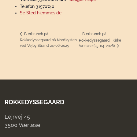
Telefon
31570740
Se Sted hjemmeside
Bærbrunch på
Bærbrunch på
Rokkedyssegaard på Nordkysten
Rokkedyssegaard i Kirke
ved Vejby Strand 24-06-2025
Værløse (25-04-2026)
ROKKEDYSSEGAARD
Lejrvej 45
3500 Værløse