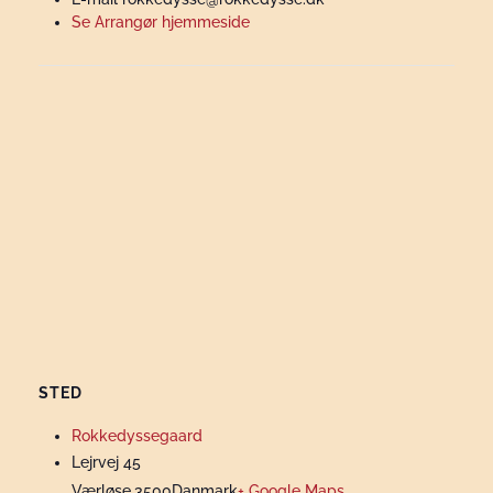
Se Arrangør hjemmeside
STED
Rokkedyssegaard
Lejrvej 45
Værløse
,
3500
Danmark
+ Google Maps