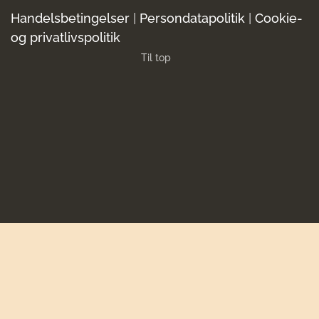
Handelsbetingelser
|
Persondatapolitik
|
Cookie-
og privatlivspolitik
Til top
Close
this
module