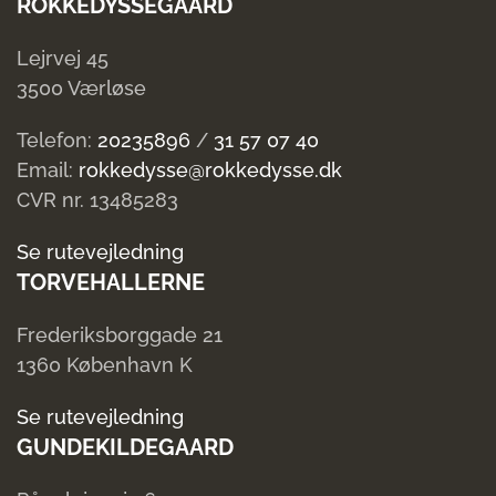
ROKKEDYSSEGAARD
Lejrvej 45
3500 Værløse
Telefon:
20235896
/
31 57 07 40
Email:
rokkedysse@rokkedysse.dk
CVR nr. 13485283
Se rutevejledning
TORVEHALLERNE
Frederiksborggade 21
1360 København K
Se rutevejledning
GUNDEKILDEGAARD