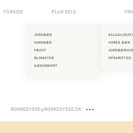
FORSIDE
PLUK SELV
FRI
Skip to main content
JORDBÆR
SALGSLOKAT
HINDBÆR
VORES BÆR
FRUGT
JORDBÆRHU
BLOMSTER
OPSKRIFTER
SÆSONKORT
ROKKEDYSSE@ROKKEDYSSE.DK