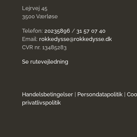
Lejrvej 45
3500 Værløse
Telefon:
20235896
/
31 57 07 40
Email:
rokkedysse@rokkedysse.dk
CVR nr. 13485283
Se rutevejledning
Handelsbetingelser
|
Persondatapolitik
|
Coo
privatlivspolitik