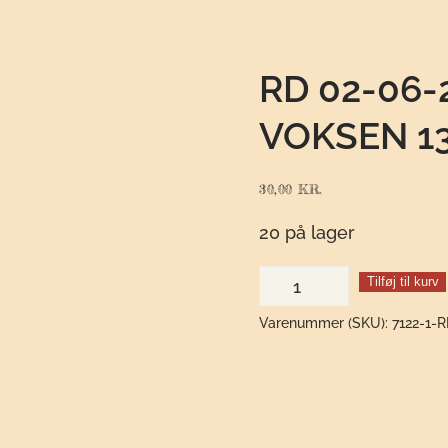
RD 02-06-
VOKSEN 13
30,00
KR.
20 på lager
RD
Tilføj til kurv
02-
Varenummer (SKU):
7122-1-
06-
2023
Pluk
selv
bær