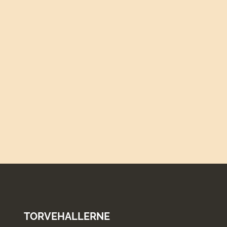
Voksen
13
-
15.30
antal
TORVEHALLERNE