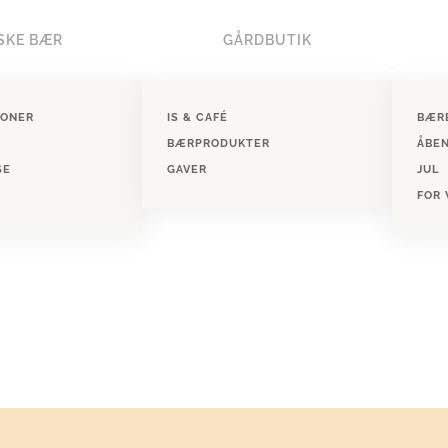
SKE BÆR
GÅRDBUTIK
IONER
IS & CAFÉ
BÆR
BÆRPRODUKTER
ÅBE
SE
GAVER
JUL
FOR