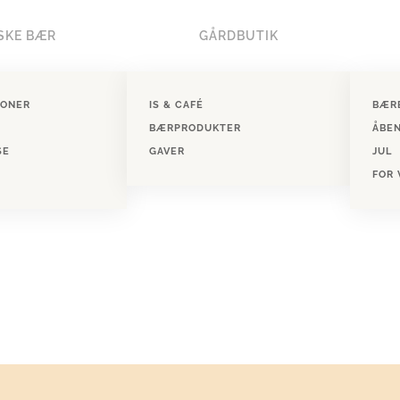
SKE BÆR
GÅRDBUTIK
IONER
IS & CAFÉ
BÆR
BÆRPRODUKTER
ÅBE
SE
GAVER
JUL
FOR