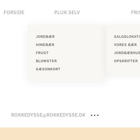
FORSIDE
PLUK SELV
FRI
Skip to main content
JORDBÆR
SALGSLOKAT
HINDBÆR
VORES BÆR
FRUGT
JORDBÆRHU
BLOMSTER
OPSKRIFTER
SÆSONKORT
ROKKEDYSSE@ROKKEDYSSE.DK