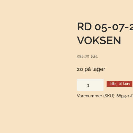
RD 05-07-
VOKSEN
295,00
KR.
20 på lager
RD
Tilføj til kurv
05-
Varenummer (SKU):
6893-1
07-
2023
Bærpicnic
Voksen
antal