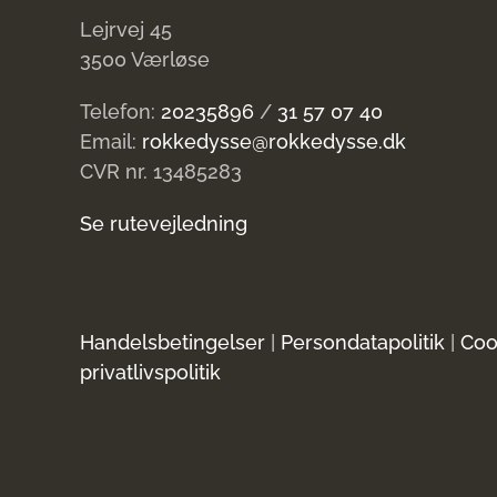
Lejrvej 45
3500 Værløse
Telefon:
20235896
/
31 57 07 40
Email:
rokkedysse@rokkedysse.dk
CVR nr. 13485283
Se rutevejledning
Handelsbetingelser
|
Persondatapolitik
|
Coo
privatlivspolitik