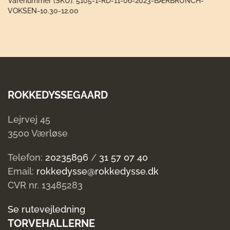
Varenummer (SKU):
5105-1-RD-11-06-2023-BÆRBRUNCH-
06-
VOKSEN-10.30-12.00
2023
Bærbrunch
Voksen
10.30-
12.00
antal
ROKKEDYSSEGAARD
Lejrvej 45
3500 Værløse
Telefon:
20235896
/
31 57 07 40
Email:
rokkedysse@rokkedysse.dk
CVR nr. 13485283
Se rutevejledning
TORVEHALLERNE