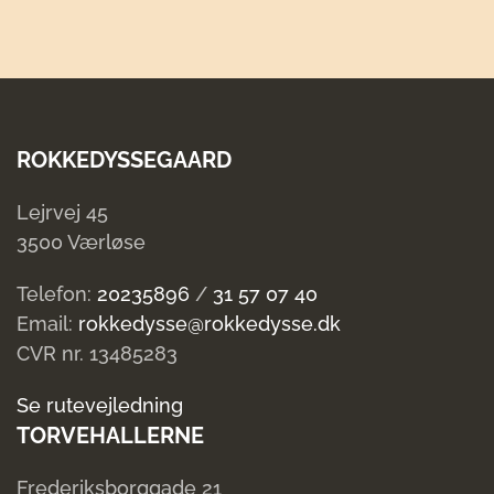
Pluk
selv
bær
Barn
10
ROKKEDYSSEGAARD
-
11.00
Lejrvej 45
antal
3500 Værløse
Telefon:
20235896
/
31 57 07 40
Email:
rokkedysse@rokkedysse.dk
CVR nr. 13485283
Se rutevejledning
TORVEHALLERNE
Frederiksborggade 21