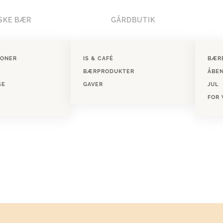
SKE BÆR
GÅRDBUTIK
IONER
IS & CAFÉ
BÆR
BÆRPRODUKTER
ÅBE
SE
GAVER
JUL
FOR