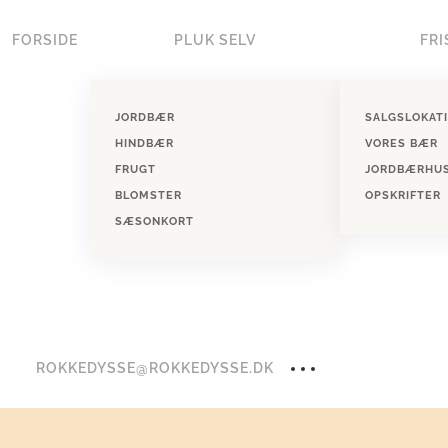
FORSIDE
PLUK SELV
FRI
Skip to main content
JORDBÆR
SALGSLOKAT
HINDBÆR
VORES BÆR
FRUGT
JORDBÆRHU
BLOMSTER
OPSKRIFTER
SÆSONKORT
ROKKEDYSSE@ROKKEDYSSE.DK