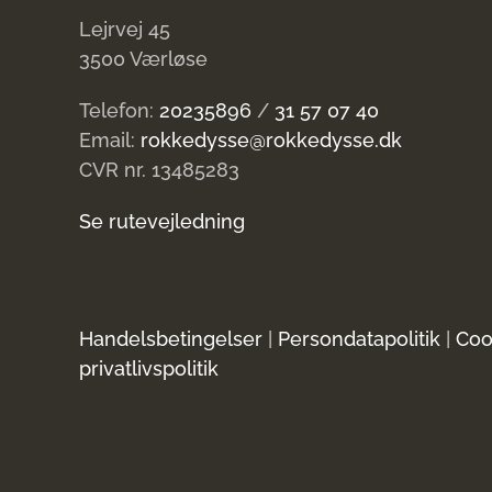
Lejrvej 45
3500 Værløse
Telefon:
20235896
/
31 57 07 40
Email:
rokkedysse@rokkedysse.dk
CVR nr. 13485283
Se rutevejledning
Handelsbetingelser
|
Persondatapolitik
|
Coo
privatlivspolitik