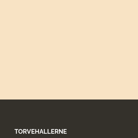
13.30
antal
TORVEHALLERNE