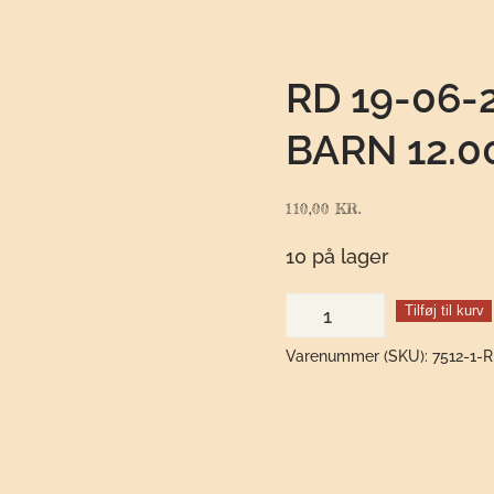
RD 19-06
BARN 12.0
110,00
KR.
10 på lager
RD
Tilføj til kurv
19-
Varenummer (SKU):
7512-1-
06-
2023
Bærbrunch
Barn
12.00-