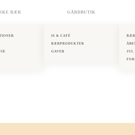
ISKE BÆR
GÅRDBUTIK
TIONER
IS & CAFÉ
BÆR
BÆRPRODUKTER
ÅBE
USE
GAVER
JUL
R
FOR