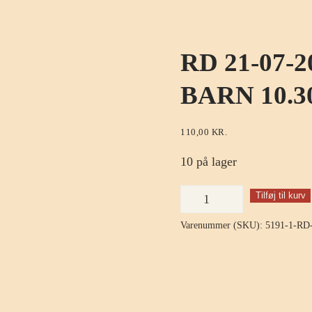
RD 21-07
BARN 10.30
110,00
KR.
10 på lager
RD
Tilføj til kurv
21-
Varenummer (SKU):
5191-1-RD
07-
2023
Bærbrunch
Barn
10.30-