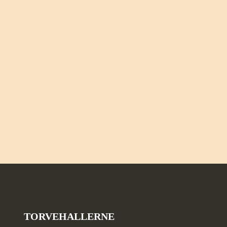
12.00
antal
TORVEHALLERNE