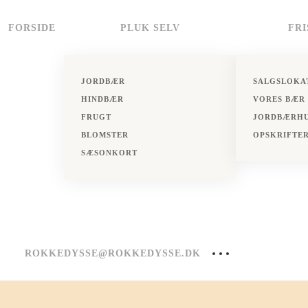
FORSIDE
PLUK SELV
FR
Skip to main content
JORDBÆR
SALGSLOKA
HINDBÆR
VORES BÆR
FRUGT
JORDBÆRH
BLOMSTER
OPSKRIFTE
SÆSONKORT
ROKKEDYSSE@ROKKEDYSSE.DK