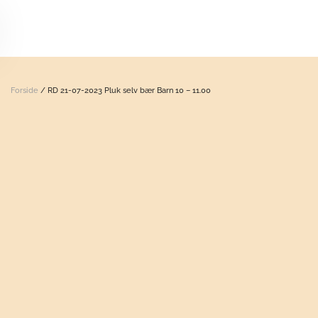
Skip to main content
Forside
/ RD 21-07-2023 Pluk selv bær Barn 10 – 11.00