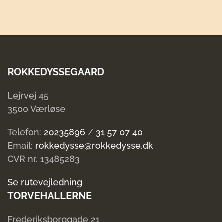
Pluk
selv
bær
Barn
10
ROKKEDYSSEGAARD
-
11.00
Lejrvej 45
antal
3500 Værløse
Telefon:
20235896
/
31 57 07 40
Email:
rokkedysse@rokkedysse.dk
CVR nr. 13485283
Se rutevejledning
TORVEHALLERNE
Frederiksborggade 21