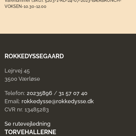
Varenummer (SKU):
5203-1-RD-24-07-2023-BÆRBRUNCH-
07-
VOKSEN-10.30-12.00
2023
Bærbrunch
Voksen
10.30-
12.00
antal
ROKKEDYSSEGAARD
Lejrvej 45
3500 Værløse
Telefon:
20235896
/
31 57 07 40
Email:
rokkedysse@rokkedysse.dk
CVR nr. 13485283
Se rutevejledning
TORVEHALLERNE