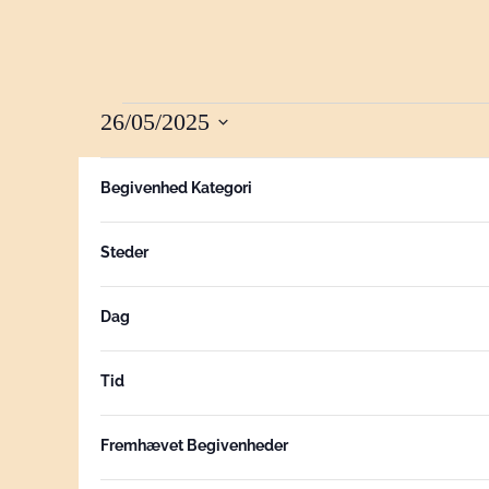
26/05/2025
BEGIVENHEDE
Vælg
Filtre
Hvis
10:30
dato.
Begivenhed Kategori
FOR
du
ændrer
Steder
form
26
inputs,
opdateres
Dag
listen
MAJ,
over
Tid
begivenheder
2025
med
Fremhævet Begivenheder
de