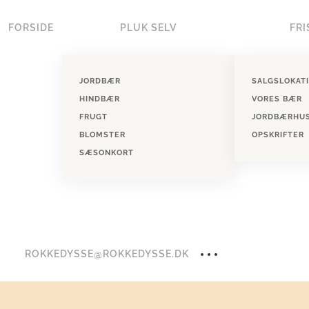
FORSIDE
PLUK SELV
FRI
Skip to main content
JORDBÆR
SALGSLOKAT
HINDBÆR
VORES BÆR
FRUGT
JORDBÆRHU
BLOMSTER
OPSKRIFTER
SÆSONKORT
ROKKEDYSSE@ROKKEDYSSE.DK