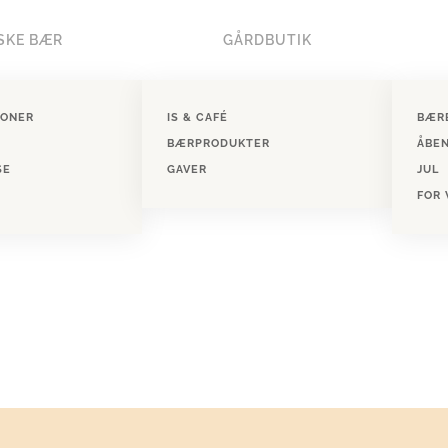
SKE BÆR
GÅRDBUTIK
IONER
IS & CAFÉ
BÆR
BÆRPRODUKTER
ÅBE
SE
GAVER
JUL
FOR