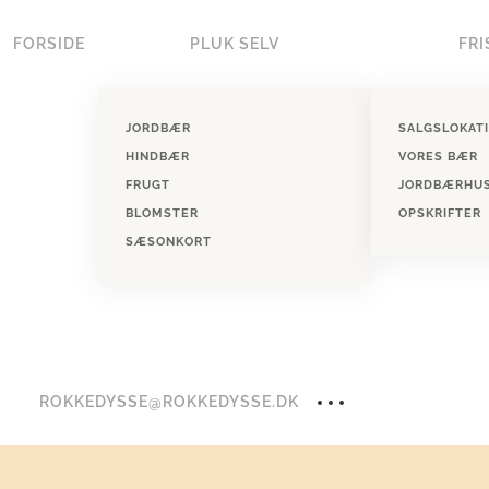
FORSIDE
PLUK SELV
FRI
Skip to main content
JORDBÆR
SALGSLOKAT
HINDBÆR
VORES BÆR
FRUGT
JORDBÆRHU
BLOMSTER
OPSKRIFTER
SÆSONKORT
ROKKEDYSSE@ROKKEDYSSE.DK