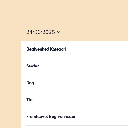
24/06/2025
BEGIVENHEDE
Vælg
Filtre
Hvis
10:00
dato.
Begivenhed Kategori
FOR
du
ændrer
Steder
form
24
inputs,
opdateres
Dag
listen
JUNI,
over
Tid
begivenheder
2025
med
Fremhævet Begivenheder
de