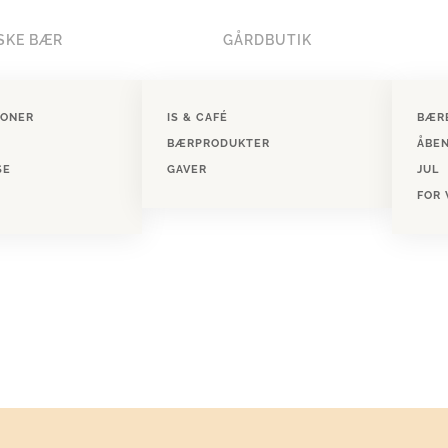
SKE BÆR
GÅRDBUTIK
IONER
IS & CAFÉ
BÆR
BÆRPRODUKTER
ÅBE
SE
GAVER
JUL
FOR