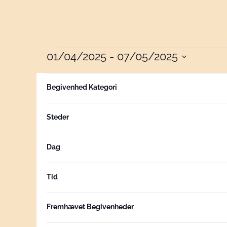
01/04/2025
 - 
07/05/2025
BEGIVENHEDE
Vælg
Filtre
Hvis
dato.
april 2025
Begivenhed Kategori
du
ændrer
LØR
26
Steder
form
inputs,
opdateres
Dag
listen
over
Tid
begivenheder
med
Fremhævet Begivenheder
de