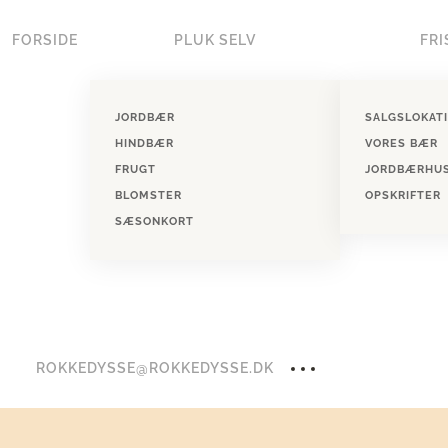
FORSIDE
PLUK SELV
FRI
Skip to main content
JORDBÆR
SALGSLOKAT
HINDBÆR
VORES BÆR
FRUGT
JORDBÆRHU
BLOMSTER
OPSKRIFTER
SÆSONKORT
ROKKEDYSSE@ROKKEDYSSE.DK