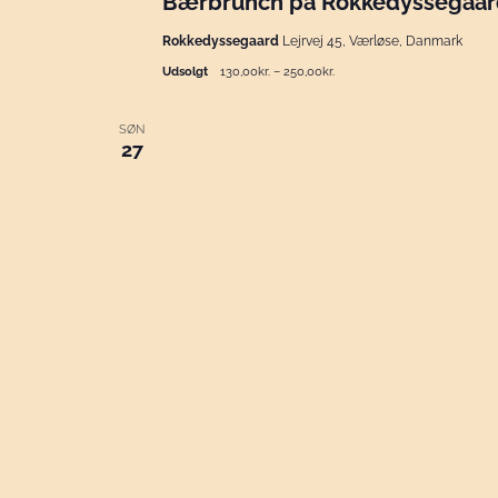
Bærbrunch på Rokkedyssegaard 
Rokkedyssegaard
Lejrvej 45, Værløse, Danmark
Udsolgt
130,00kr. – 250,00kr.
SØN
27