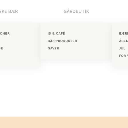
SKE BÆR
GÅRDBUTIK
IONER
IS & CAFÉ
BÆR
BÆRPRODUKTER
ÅBE
SE
GAVER
JUL
FOR