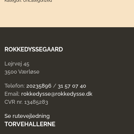
Kategori:
Uncategorized
Voksen
12.00-
13.30
antal
ROKKEDYSSEGAARD
Lejrvej 45
3500 Værløse
Telefon:
20235896
/
31 57 07 40
Email:
rokkedysse@rokkedysse.dk
CVR nr. 13485283
Se rutevejledning
TORVEHALLERNE