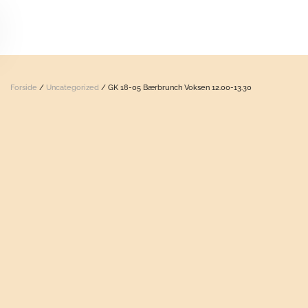
Skip to main content
Forside
/
Uncategorized
/ GK 18-05 Bærbrunch Voksen 12.00-13.30