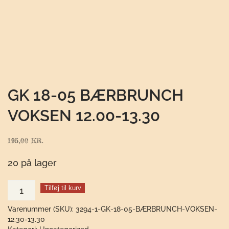
GK 18-05 BÆRBRUNCH
VOKSEN 12.00-13.30
195,00
KR.
20 på lager
GK
Tilføj til kurv
18-
Varenummer (SKU):
3294-1-GK-18-05-BÆRBRUNCH-VOKSEN-
05
12.30-13.30
Bærbrunch