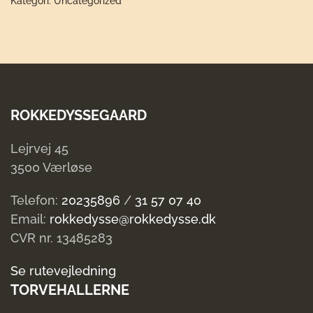
Kategori:
Uncategorized
Barn
12.00-
13.30
antal
ROKKEDYSSEGAARD
Lejrvej 45
3500 Værløse
Telefon:
20235896
/
31 57 07 40
Email:
rokkedysse@rokkedysse.dk
CVR nr. 13485283
Se rutevejledning
TORVEHALLERNE