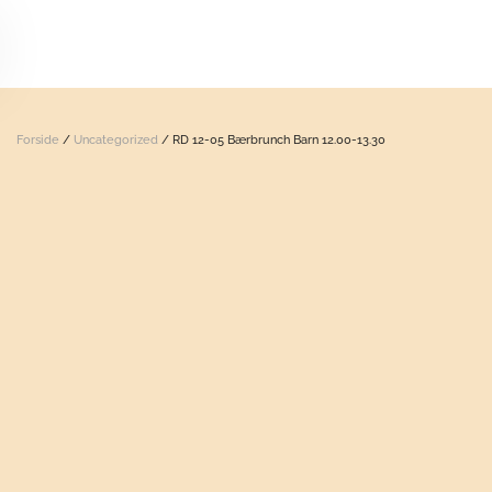
Skip to main content
Forside
/
Uncategorized
/ RD 12-05 Bærbrunch Barn 12.00-13.30