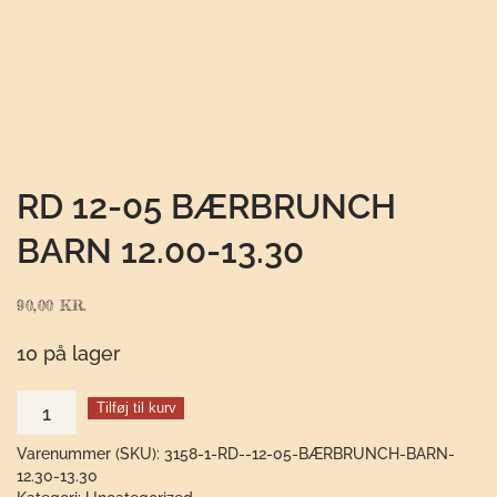
RD 12-05 BÆRBRUNCH
BARN 12.00-13.30
90,00
KR.
10 på lager
RD
Tilføj til kurv
12-
Varenummer (SKU):
3158-1-RD--12-05-BÆRBRUNCH-BARN-
05
12.30-13.30
Bærbrunch