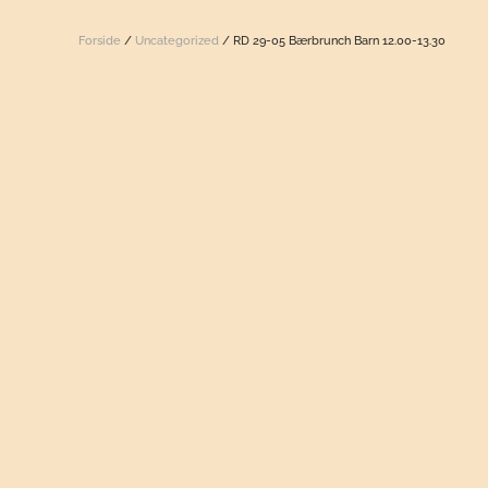
Forside
/
Uncategorized
/ RD 29-05 Bærbrunch Barn 12.00-13.30