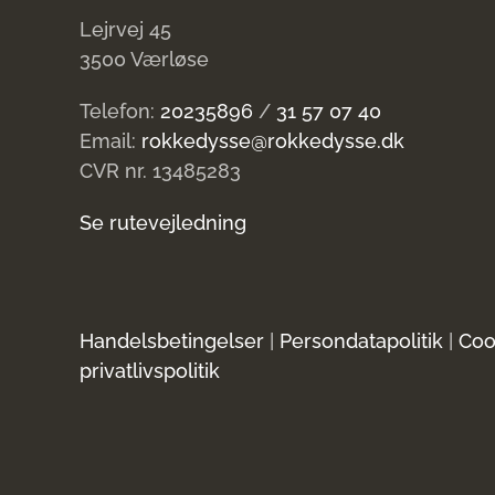
Lejrvej 45
3500 Værløse
Telefon:
20235896
/
31 57 07 40
Email:
rokkedysse@rokkedysse.dk
CVR nr. 13485283
Se rutevejledning
Handelsbetingelser
|
Persondatapolitik
|
Coo
privatlivspolitik