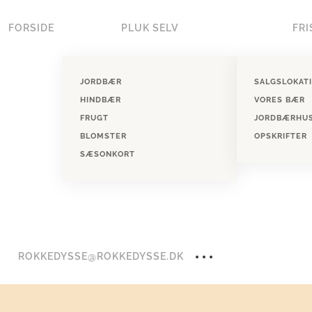
FORSIDE
PLUK SELV
FRI
Skip to main content
JORDBÆR
SALGSLOKAT
HINDBÆR
VORES BÆR
FRUGT
JORDBÆRHU
BLOMSTER
OPSKRIFTER
SÆSONKORT
ROKKEDYSSE@ROKKEDYSSE.DK