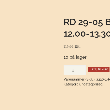
RD 29-05
12.00-13.3
110,00
KR.
10 på lager
RD
Tilføj til kurv
29-
Varenummer (SKU):
3226-1-
05
Kategori:
Uncategorized
Bærbrunch
Barn
12.00-
13.30