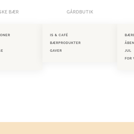
SKE BÆR
GÅRDBUTIK
IONER
IS & CAFÉ
BÆR
BÆRPRODUKTER
ÅBE
SE
GAVER
JUL
FOR